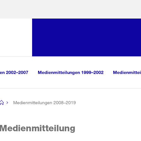
Sprunglink:
Navigation
sauswahl
vigation
m Inhalt
r Suche
gen 2002–2007
Medienmitteilungen 1999–2002
Medienmittei
Medienmitteilungen 2008–2019
[no
title]
Medienmitteilung