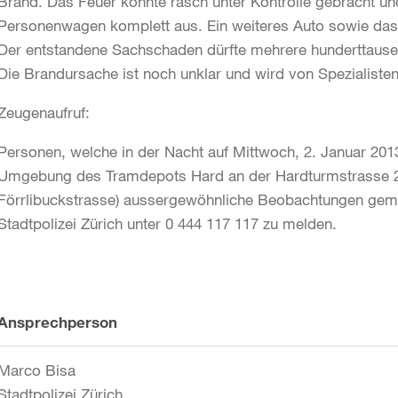
Brand. Das Feuer konnte rasch unter Kontrolle gebracht u
Personenwagen komplett aus. Ein weiteres Auto sowie das
Der entstandene Sachschaden dürfte mehrere hunderttause
Die Brandursache ist noch unklar und wird von Spezialisten
Zeugenaufruf:
Personen, welche in der Nacht auf Mittwoch, 2. Januar 201
Umgebung des Tramdepots Hard an der Hardturmstrasse 2
Förrlibuckstrasse) aussergewöhnliche Beobachtungen gema
Stadtpolizei Zürich unter 0 444 117 117 zu melden.
Weitere
Ansprechperson
Informationen
Marco Bisa
Stadtpolizei Zürich