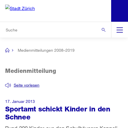
N
S
Zur Bereichsauswahl
Zur Hilfsnavigation
Zum Inhalt
Zur Suche
Suche
Global
Navigation
Medienmitteilungen 2008–2019
[no
title]
Medienmitteilung
Seite vorlesen
17. Januar 2013
Sportamt schickt Kinder in den
Schnee
Rund 200 Kinder aus den Schulhäusern Kappeli