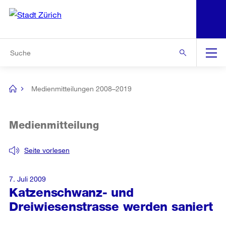
N
S
Zur Bereichsauswahl
Zur Hilfsnavigation
Zum Inhalt
Zur Suche
Suche
Global
Navigation
Medienmitteilungen 2008–2019
[no
title]
Medienmitteilung
Seite vorlesen
7. Juli 2009
Katzenschwanz- und
Dreiwiesenstrasse werden saniert