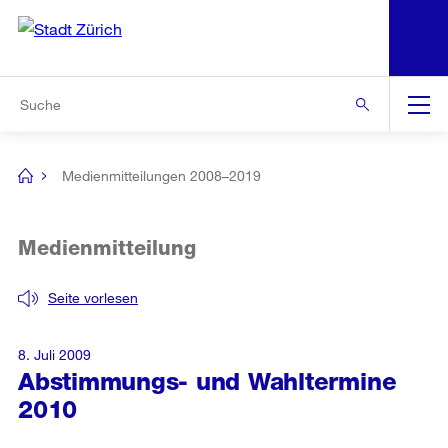
N
S
Zur Bereichsauswahl
Zur Hilfsnavigation
Zum Inhalt
Zur Suche
Suche
Global
Navigation
Medienmitteilungen 2008–2019
[no
title]
Medienmitteilung
Seite vorlesen
8. Juli 2009
Abstimmungs- und Wahltermine
2010