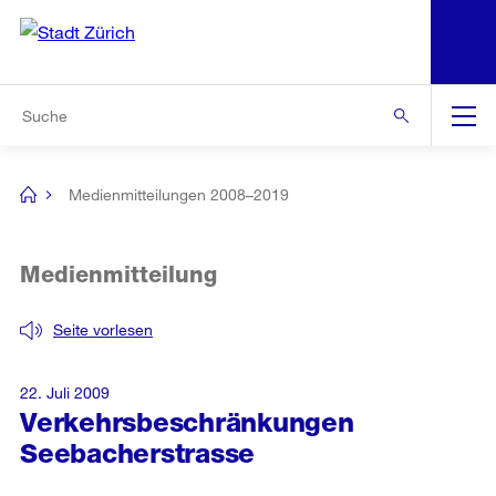
N
S
Zur Bereichsauswahl
Zur Hilfsnavigation
Zum Inhalt
Zur Suche
Suche
Global
Navigation
Medienmitteilungen 2008–2019
[no
title]
Medienmitteilung
Seite vorlesen
22. Juli 2009
Verkehrsbeschränkungen
Seebacherstrasse