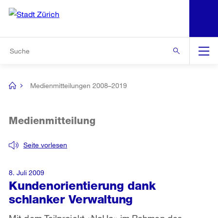
N
S
Zur Bereichsauswahl
Zur Hilfsnavigation
Zum Inhalt
Zur Suche
Suche
Global
Navigation
Medienmitteilungen 2008–2019
[no
title]
Medienmitteilung
Seite vorlesen
8. Juli 2009
Kundenorientierung dank
schlanker Verwaltung
Mit dem Teilprojekt «NoHa» im Rahmen des