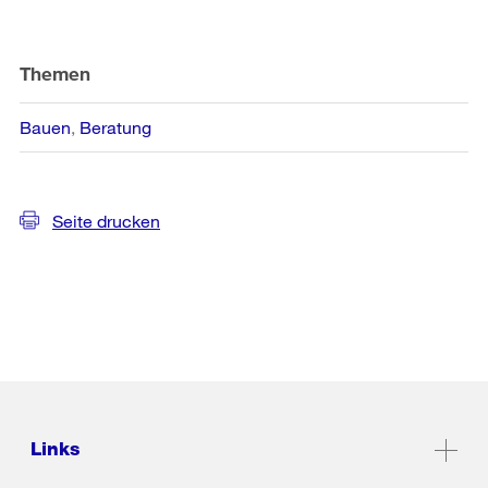
Weitere
Informationen
Themen
Bauen
Beratung
Seite drucken
Links