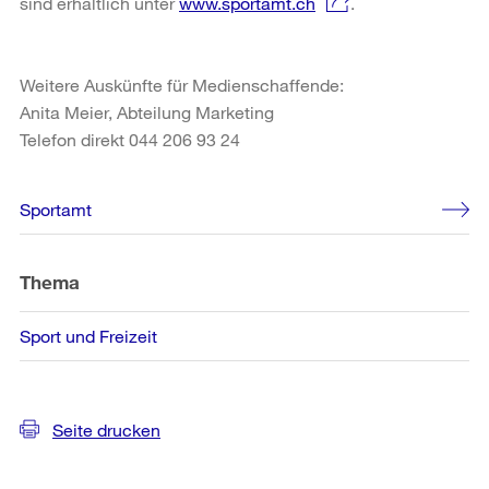
sind erhältlich unter
www.sportamt.ch
.
Weitere Auskünfte für Medienschaffende:
Anita Meier, Abteilung Marketing
Telefon direkt 044 206 93 24
Weitere
Sportamt
Informationen
Thema
Sport und Freizeit
Seite drucken