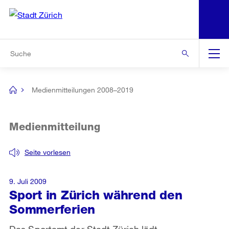
N
S
Zur Bereichsauswahl
Zur Hilfsnavigation
Zum Inhalt
Zur Suche
Suche
Global
Navigation
Medienmitteilungen 2008–2019
[no
title]
Medienmitteilung
Seite vorlesen
9. Juli 2009
Sport in Zürich während den
Sommerferien
Das Sportamt der Stadt Zürich lädt