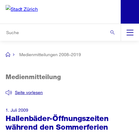
N
S
Zur Bereichsauswahl
Zur Hilfsnavigation
Zum Inhalt
Zur Suche
Suche
Global
Navigation
Medienmitteilungen 2008–2019
[no
title]
Medienmitteilung
Seite vorlesen
1. Juli 2009
Hallenbäder-Öffnungszeiten
während den Sommerferien