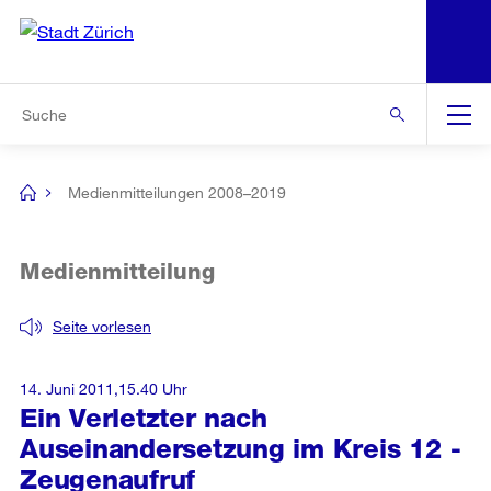
N
S
Zur Bereichsauswahl
Zur Hilfsnavigation
Zum Inhalt
Zur Suche
Suche
Global
Navigation
Medienmitteilungen 2008–2019
[no
title]
Medienmitteilung
Seite vorlesen
14. Juni 2011,15.40 Uhr
Ein Verletzter nach
Auseinandersetzung im Kreis 12 -
Zeugenaufruf