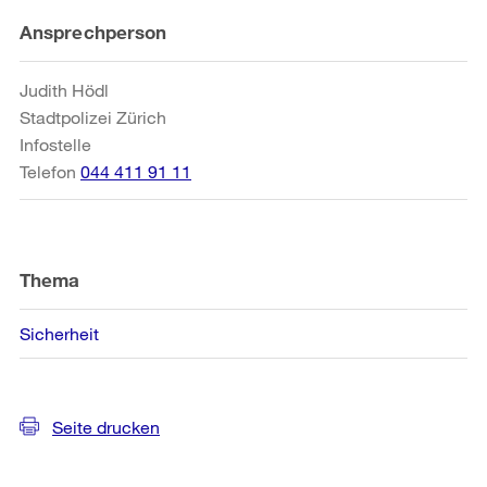
Weitere
Ansprechperson
Informationen
Judith Hödl
Stadtpolizei Zürich
Infostelle
Telefon
044 411 91 11
Thema
Sicherheit
Seite drucken