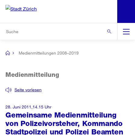
N
S
Zur Bereichsauswahl
Zur Hilfsnavigation
Zum Inhalt
Zur Suche
Suche
Global
Navigation
Medienmitteilungen 2008–2019
[no
title]
Medienmitteilung
Seite vorlesen
28. Juni 2011,14.15 Uhr
Gemeinsame Medienmitteilung
von Polizeivorsteher, Kommando
Stadtpolizei und Polizei Beamten