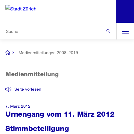
N
S
Zur Bereichsauswahl
Zur Hilfsnavigation
Zum Inhalt
Zur Suche
Suche
Global
Navigation
Medienmitteilungen 2008–2019
[no
title]
Medienmitteilung
Seite vorlesen
7. März 2012
Urnengang vom 11. März 2012
Stimmbeteiligung