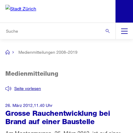
N
S
Zur Bereichsauswahl
Zur Hilfsnavigation
Zum Inhalt
Zur Suche
Suche
Global
Navigation
Medienmitteilungen 2008–2019
[no
title]
Medienmitteilung
Seite vorlesen
26. März 2012,11.40 Uhr
Grosse Rauchentwicklung bei
Brand auf einer Baustelle
Am Montagmorgen, 26. März 2012, ist auf einer