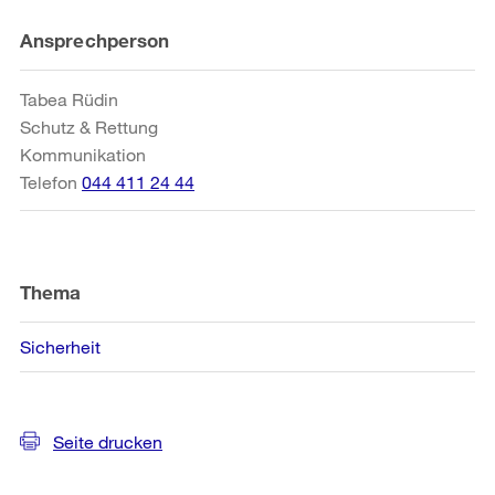
Weitere
Ansprechperson
Informationen
Tabea Rüdin
Schutz & Rettung
Kommunikation
Telefon
044 411 24 44
Thema
Sicherheit
Seite drucken