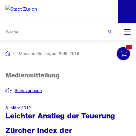
N
S
Zur Bereichsauswahl
Zur Hilfsnavigation
Zum Inhalt
Zur Suche
Suche
Global
Navigation
Medienmitteilungen 2008–2019
[no
title]
Medienmitteilung
Seite vorlesen
8. März 2012
Leichter Anstieg der Teuerung
Zürcher Index der