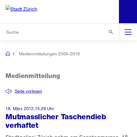
N
S
Zur Bereichsauswahl
Zur Hilfsnavigation
Zum Inhalt
Zur Suche
Suche
Global
Navigation
Medienmitteilungen 2008–2019
[no
title]
Medienmitteilung
Seite vorlesen
18. März 2012,15.29 Uhr
Mutmasslicher Taschendieb
verhaftet
Stadtpolizei Zürich nahm am Sonntagmorgen, 18.