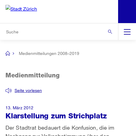
N
S
Zur Bereichsauswahl
Zur Hilfsnavigation
Zum Inhalt
Zur Suche
Suche
Global
Navigation
Medienmitteilungen 2008–2019
[no
title]
Medienmitteilung
Seite vorlesen
13. März 2012
Klarstellung zum Strichplatz
Der Stadtrat bedauert die Konfusion, die im
Nachgang zur Volksabstimmung über den