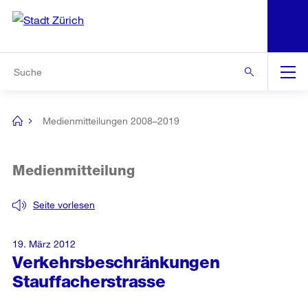
N
S
Zur Bereichsauswahl
Zur Hilfsnavigation
Zum Inhalt
Zur Suche
Suche
Global
Navigation
Medienmitteilungen 2008–2019
[no
title]
Medienmitteilung
Seite vorlesen
19. März 2012
Verkehrsbeschränkungen
Stauffacherstrasse