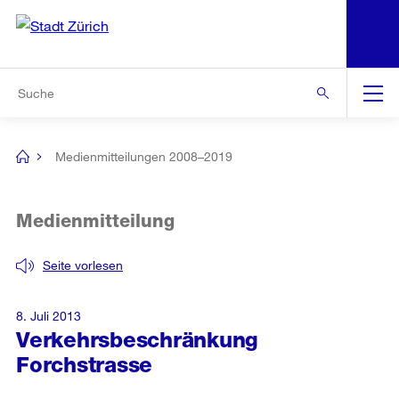
N
S
Zur Bereichsauswahl
Zur Hilfsnavigation
Zum Inhalt
Zur Suche
Suche
Global
Navigation
Medienmitteilungen 2008–2019
[no
title]
Medienmitteilung
Seite vorlesen
8. Juli 2013
Verkehrsbeschränkung
Forchstrasse