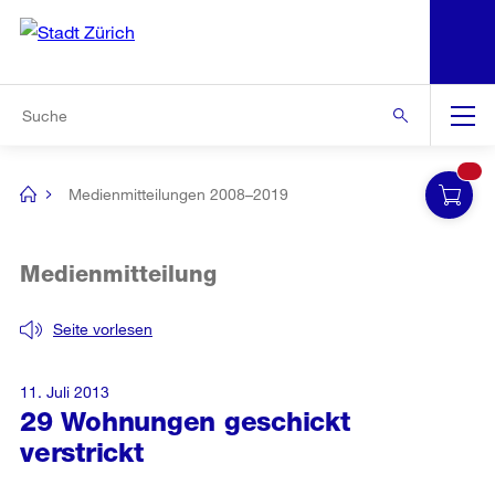
N
S
Zur Bereichsauswahl
Zur Hilfsnavigation
Zum Inhalt
Zur Suche
Suche
Global
Navigation
Medienmitteilungen 2008–2019
[no
title]
Medienmitteilung
Seite vorlesen
11. Juli 2013
29 Wohnungen geschickt
verstrickt