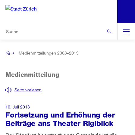
N
S
Zur Bereichsauswahl
Zur Hilfsnavigation
Zum Inhalt
Zur Suche
Suche
Global
Navigation
Medienmitteilungen 2008–2019
[no
title]
Medienmitteilung
Seite vorlesen
10. Juli 2013
Fortsetzung und Erhöhung der
Beiträge ans Theater Rigiblick
Der Stadtrat beantragt dem Gemeinderat die