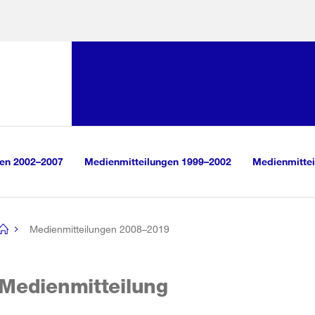
Sprunglink:
Navigation
sauswahl
vigation
m Inhalt
r Suche
gen 2002–2007
Medienmitteilungen 1999–2002
Medienmittei
Medienmitteilungen 2008–2019
[no
title]
Medienmitteilung