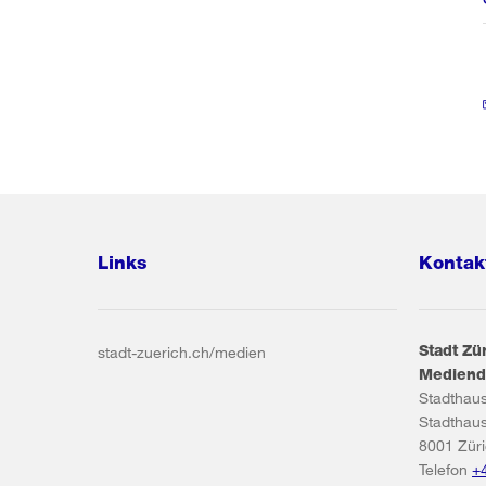
Links
Kontak
Stadt Zü
stadt-zuerich.ch/medien
Mediend
Stadthau
Stadthau
8001
Zür
Telefon
+