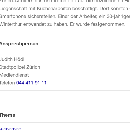
Zürich-Affoltern aus und trafen dort auf die bezeichneten 
Liegenschaft mit Küchenarbeiten beschäftigt. Dort konnten
Smartphone sicherstellen. Einer der Arbeiter, ein 30-jähri
Winterthur entwendet zu haben. Er wurde festgenommen.
Weitere
Ansprechperson
Informationen
Judith Hödl
Stadtpolizei Zürich
Mediendienst
Telefon
044 411 91 11
Thema
Sicherheit