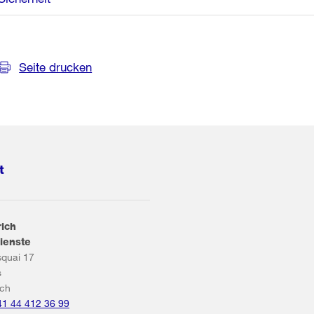
Seite drucken
t
rich
ienste
squai 17
s
ich
41 44 412 36 99