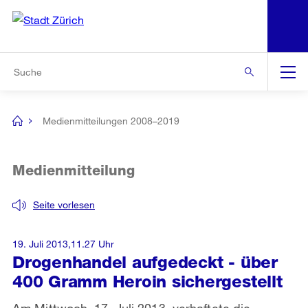
N
S
Zur Bereichsauswahl
Zur Hilfsnavigation
Zum Inhalt
Zur Suche
Suche
Global
Navigation
Medienmitteilungen 2008–2019
[no
title]
Medienmitteilung
Seite vorlesen
19. Juli 2013,11.27 Uhr
Drogenhandel aufgedeckt - über
400 Gramm Heroin sichergestellt
Am Mittwoch, 17. Juli 2013, verhaftete die