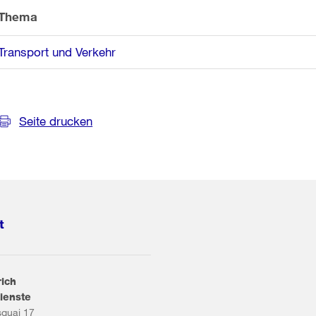
Thema
Transport und Verkehr
Seite drucken
t
rich
ienste
squai 17