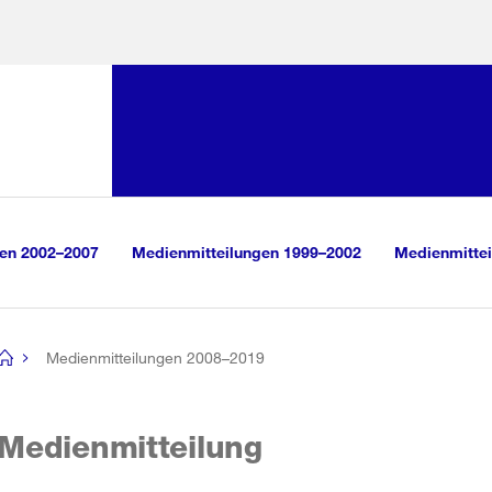
Sprunglink:
Navigation
sauswahl
vigation
m Inhalt
r Suche
gen 2002–2007
Medienmitteilungen 1999–2002
Medienmittei
Medienmitteilungen 2008–2019
[no
title]
Medienmitteilung