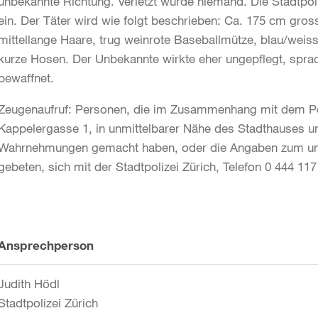
unbekannte Richtung. Verletzt wurde niemand. Die Stadtpol
ein. Der Täter wird wie folgt beschrieben: Ca. 175 cm gross,
mittellange Haare, trug weinrote Baseballmütze, blau/weiss 
kurze Hosen. Der Unbekannte wirkte eher ungepflegt, spr
bewaffnet.
Zeugenaufruf: Personen, die im Zusammenhang mit dem Pos
Kappelergasse 1, in unmittelbarer Nähe des Stadthauses u
Wahrnehmungen gemacht haben, oder die Angaben zum un
gebeten, sich mit der Stadtpolizei Zürich, Telefon 0 444 117
Weitere
Ansprechperson
Informationen
Judith Hödl
Stadtpolizei Zürich