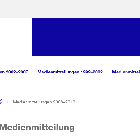
Sprunglink:
Navigation
sauswahl
vigation
m Inhalt
r Suche
gen 2002–2007
Medienmitteilungen 1999–2002
Medienmittei
Medienmitteilungen 2008–2019
[no
title]
Medienmitteilung