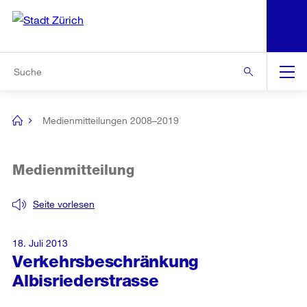
N
S
Zur Bereichsauswahl
Zur Hilfsnavigation
Zum Inhalt
Zur Suche
Suche
Global
Navigation
Medienmitteilungen 2008–2019
[no
title]
Medienmitteilung
Seite vorlesen
18. Juli 2013
Verkehrsbeschränkung
Albisriederstrasse