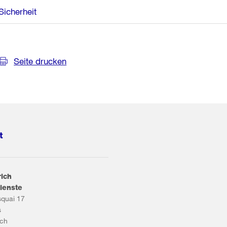
Sicherheit
Seite drucken
t
rich
ienste
squai 17
s
ich