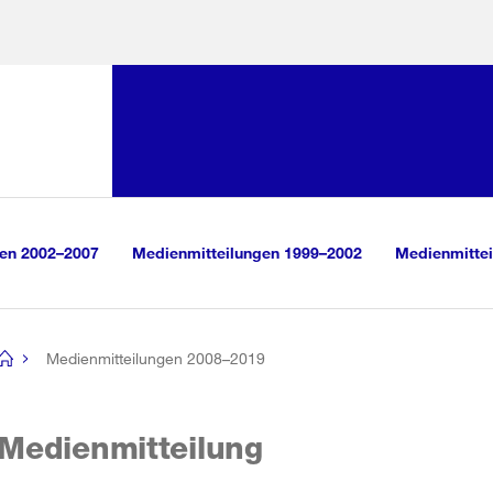
Sprunglink:
Navigation
sauswahl
vigation
m Inhalt
r Suche
gen 2002–2007
Medienmitteilungen 1999–2002
Medienmittei
Medienmitteilungen 2008–2019
[no
title]
Medienmitteilung