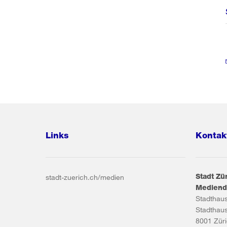
Links
Kontak
Stadt Zü
stadt-zuerich.ch/medien
Mediend
Stadthau
Stadthau
8001
Zür