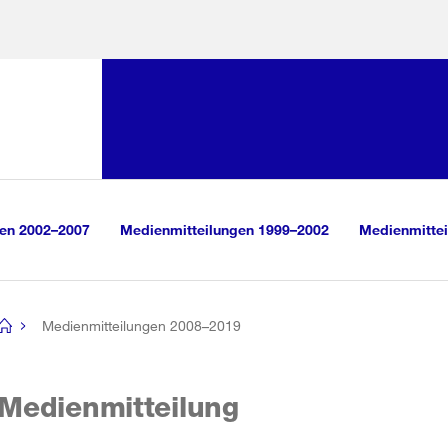
Sprunglink:
Navigation
sauswahl
vigation
m Inhalt
r Suche
gen 2002–2007
Medienmitteilungen 1999–2002
Medienmittei
Medienmitteilungen 2008–2019
[no
title]
Medienmitteilung