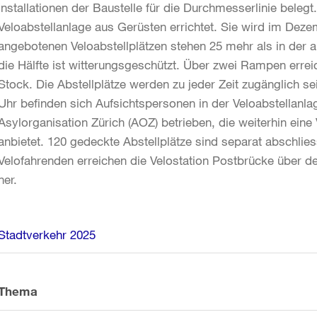
Installationen der Baustelle für die Durchmesserlinie bele
Veloabstellanlage aus Gerüsten errichtet. Sie wird im De
angebotenen Veloabstellplätzen stehen 25 mehr als in der a
die Hälfte ist witterungsgeschützt. Über zwei Rampen erre
Stock. Die Abstellplätze werden zu jeder Zeit zugänglich s
Uhr befinden sich Aufsichtspersonen in der Veloabstellanl
Asylorganisation Zürich (AOZ) betrieben, die weiterhin eine 
anbietet. 120 gedeckte Abstellplätze sind separat abschli
Velofahrenden erreichen die Velostation Postbrücke über 
her.
Weitere
Stadtverkehr 2025
Informationen
Thema