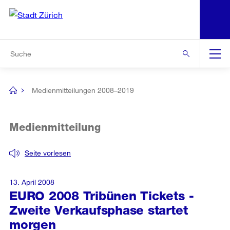
N
S
Zur Bereichsauswahl
Zur Hilfsnavigation
Zum Inhalt
Zur Suche
Suche
Global
Navigation
Medienmitteilungen 2008–2019
[no
title]
Medienmitteilung
Seite vorlesen
13. April 2008
EURO 2008 Tribünen Tickets -
Zweite Verkaufsphase startet
morgen