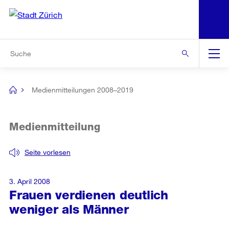
N
S
Zur Bereichsauswahl
Zur Hilfsnavigation
Zum Inhalt
Zur Suche
Suche
Global
Navigation
Medienmitteilungen 2008–2019
[no
title]
Medienmitteilung
Seite vorlesen
3. April 2008
Frauen verdienen deutlich
weniger als Männer