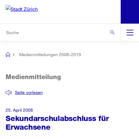
N
S
Zur Bereichsauswahl
Zur Hilfsnavigation
Zum Inhalt
Zur Suche
Suche
Global
Navigation
Medienmitteilungen 2008–2019
[no
title]
Medienmitteilung
Seite vorlesen
25. April 2008
Sekundarschulabschluss für
Erwachsene