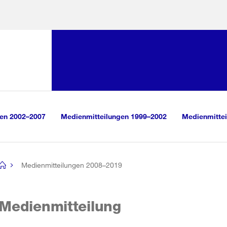
Sprunglink:
Navigation
sauswahl
vigation
m Inhalt
r Suche
gen 2002–2007
Medienmitteilungen 1999–2002
Medienmittei
Medienmitteilungen 2008–2019
[no
title]
Medienmitteilung