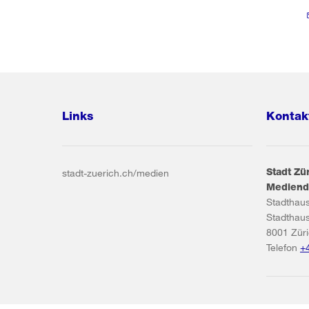
Links
Kontak
Stadt Zü
stadt-zuerich.ch/medien
Mediend
Stadthau
Stadthau
8001
Zür
Telefon
+