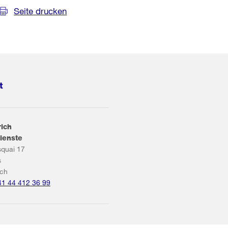
Seite drucken
t
rich
ienste
squai 17
s
ich
41 44 412 36 99