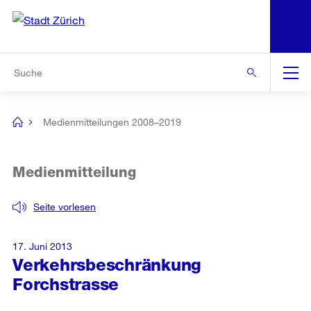
N
S
Zur Bereichsauswahl
Zur Hilfsnavigation
Zum Inhalt
Zur Suche
Suche
Global
Navigation
Medienmitteilungen 2008–2019
[no
title]
Medienmitteilung
Seite vorlesen
17. Juni 2013
Verkehrsbeschränkung
Forchstrasse