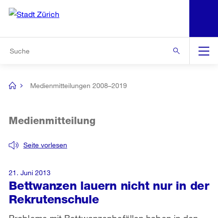
N
S
Zur Bereichsauswahl
Zur Hilfsnavigation
Zum Inhalt
Zur Suche
Suche
Global
Navigation
Medienmitteilungen 2008–2019
[no
title]
Medienmitteilung
Seite vorlesen
21. Juni 2013
Bettwanzen lauern nicht nur in der
Rekrutenschule
Probleme mit Bettwanzenbefällen haben in den