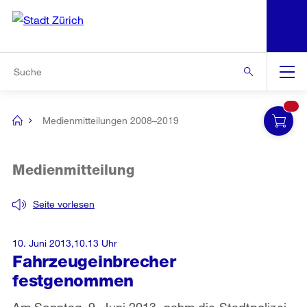
N
S
Zur Bereichsauswahl
Zur Hilfsnavigation
Zum Inhalt
Zur Suche
Suche
Global
Navigation
Medienmitteilungen 2008–2019
[no
title]
Medienmitteilung
Seite vorlesen
10. Juni 2013,10.13 Uhr
Fahrzeugeinbrecher
festgenommen
Am Sonntag, 9. Juni 2013, nahm die Stadtpolizei