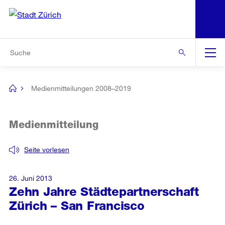
N
S
Zur Bereichsauswahl
Zur Hilfsnavigation
Zum Inhalt
Zur Suche
Suche
Global
Navigation
Medienmitteilungen 2008–2019
[no
title]
Medienmitteilung
Seite vorlesen
26. Juni 2013
Zehn Jahre Städtepartnerschaft
Zürich – San Francisco