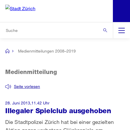
N
S
Zur Bereichsauswahl
Zur Hilfsnavigation
Zum Inhalt
Zur Suche
Suche
Global
Navigation
Medienmitteilungen 2008–2019
[no
title]
Medienmitteilung
Seite vorlesen
28. Juni 2013,11.42 Uhr
Illegaler Spielclub ausgehoben
Die Stadtpolizei Zürich hat bei einer gezielten
Aktion gegen verbotene Glücksspiele am