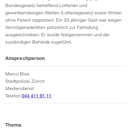
Bundesgesetz betreffend Lotterien und
gewerbsmässigen Wetten (Lotteriegesetz) sowie Wirten
ohne Patent rapportiert. Ein 33-jähriger Gast war wegen
Vermögensdelikten polizeilich zur Fahndung
ausgeschrieben. Er wurde festgenommen und der
zuständigen Behörde zugeführt.
Weitere
Ansprechperson
Informationen
Marco Bisa
Stadtpolizei Zürich
Mediendienst
Telefon
044 411 91 11
Thema