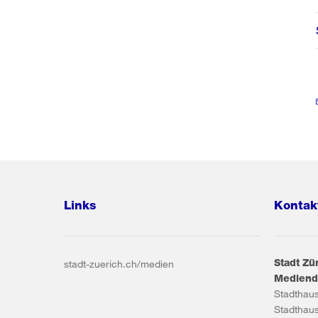
Links
Kontak
Stadt Zü
stadt-zuerich.ch/medien
Mediend
Stadthau
Stadthau