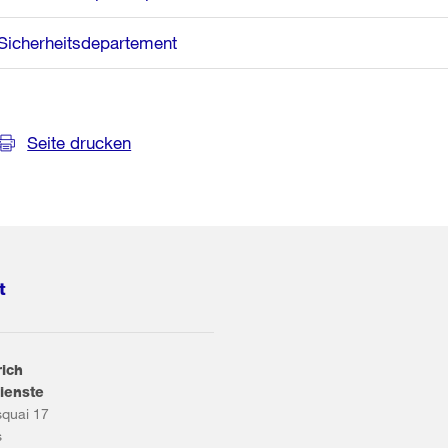
Sicherheitsdepartement
Seite drucken
t
rich
ienste
squai 17
s