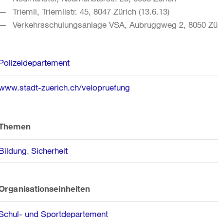
Triemli, Triemlistr. 45, 8047 Zürich (13.6.13)
Verkehrsschulungsanlage VSA, Aubruggweg 2, 8050 Zü
Weitere
Polizeidepartement
Informationen
www.stadt-zuerich.ch/velopruefung
Themen
Bildung
Sicherheit
Organisationseinheiten
Schul- und Sportdepartement