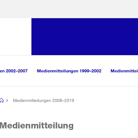
Sprunglink:
Navigation
sauswahl
vigation
m Inhalt
r Suche
gen 2002–2007
Medienmitteilungen 1999–2002
Medienmittei
Medienmitteilungen 2008–2019
[no
title]
Medienmitteilung