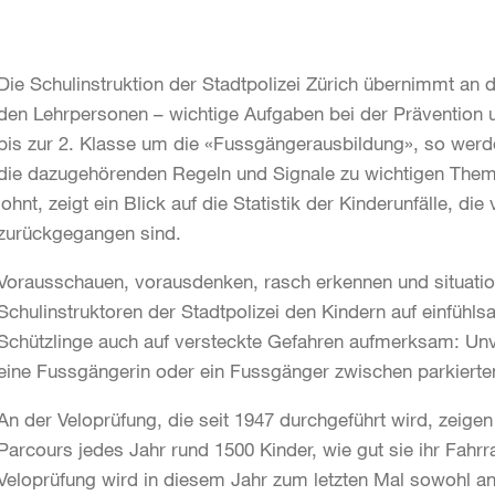
Die Schulinstruktion der Stadtpolizei Zürich übernimmt an d
den Lehrpersonen – wichtige Aufgaben bei der Prävention 
bis zur 2. Klasse um die «Fussgängerausbildung», so werd
die dazugehörenden Regeln und Signale zu wichtigen Theme
lohnt, zeigt ein Blick auf die Statistik der Kinderunfälle, d
zurückgegangen sind.
Vorausschauen, vorausdenken, rasch erkennen und situation
Schulinstruktoren der Stadtpolizei den Kindern auf einfühl
Schützlinge auch auf versteckte Gefahren aufmerksam: Unve
eine Fussgängerin oder ein Fussgänger zwischen parkierten
An der Veloprüfung, die seit 1947 durchgeführt wird, zeige
Parcours jedes Jahr rund 1500 Kinder, wie gut sie ihr Fahr
Veloprüfung wird in diesem Jahr zum letzten Mal sowohl a