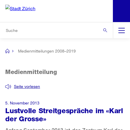
N
S
Zur Bereichsauswahl
Zur Hilfsnavigation
Zum Inhalt
Zur Suche
Suche
Global
Navigation
Medienmitteilungen 2008–2019
[no
title]
Medienmitteilung
Seite vorlesen
5. November 2013
Lustvolle Streitgespräche im «Karl
der Grosse»
Anfang September 2013 ist das Zentrum Karl der