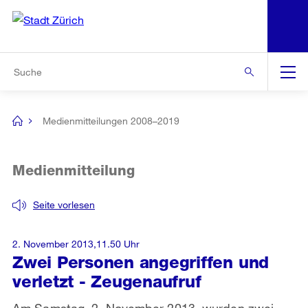
N
S
Zur Bereichsauswahl
Zur Hilfsnavigation
Zum Inhalt
Zur Suche
Suche
Global
Navigation
Medienmitteilungen 2008–2019
[no
title]
Medienmitteilung
Seite vorlesen
2. November 2013,11.50 Uhr
Zwei Personen angegriffen und
verletzt - Zeugenaufruf
Am Samstag, 2. November 2013, wurden zwei