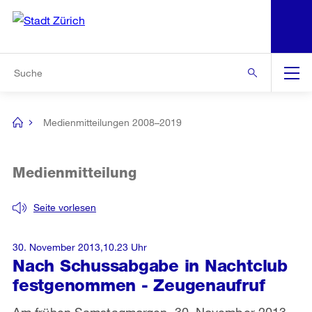
N
S
Zur Bereichsauswahl
Zur Hilfsnavigation
Zum Inhalt
Zur Suche
Suche
Global
Navigation
Medienmitteilungen 2008–2019
[no
title]
Medienmitteilung
Seite vorlesen
30. November 2013,10.23 Uhr
Nach Schussabgabe in Nachtclub
festgenommen - Zeugenaufruf
Am frühen Samstagmorgen, 30. November 2013,