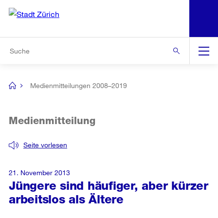
N
S
Zur Bereichsauswahl
Zur Hilfsnavigation
Zum Inhalt
Zur Suche
Suche
Global
Navigation
Medienmitteilungen 2008–2019
[no
title]
Medienmitteilung
Seite vorlesen
21. November 2013
Jüngere sind häufiger, aber kürzer
arbeitslos als Ältere