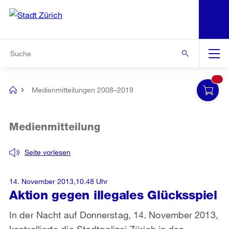
N
S
Zur Bereichsauswahl
Zur Hilfsnavigation
Zum Inhalt
Zur Suche
Suche
Global
Navigation
Medienmitteilungen 2008–2019
[no
title]
Medienmitteilung
Seite vorlesen
14. November 2013,10.48 Uhr
Aktion gegen illegales Glücksspiel
In der Nacht auf Donnerstag, 14. November 2013,
kontrollierte die Stadtpolizei Zürich in den