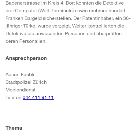
Badenerstrasse im Kreis 4. Dort konnten die Detektive
drei Computer (Wett-Terminals) sowie mehrere hundert
Franken Bargeld sicherstellen. Der Patentinhaber, ein 36-
jähriger Türke, wurde verzeigt. Weiter kontrollierten die
Detektive die anwesenden Personen und überprüften
deren Personalien.
Weitere
Ansprechperson
Informationen
Adrian Feubli
Stadtpolizei Zürich
Mediendienst
Telefon
044 411 91 11
Thema