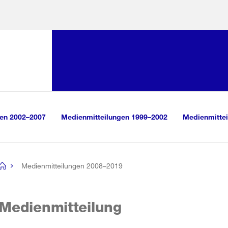
Sprunglink:
Navigation
sauswahl
vigation
m Inhalt
r Suche
gen 2002–2007
Medienmitteilungen 1999–2002
Medienmittei
Medienmitteilungen 2008–2019
[no
title]
Medienmitteilung