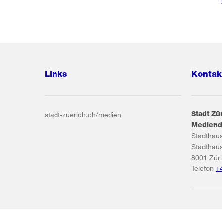
Links
Kontak
Stadt Zü
stadt-zuerich.ch/medien
Mediend
Stadthau
Stadthau
8001
Zür
Telefon
+