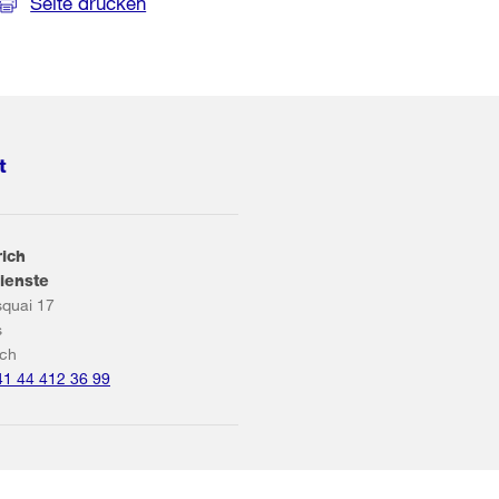
Seite drucken
t
rich
ienste
squai 17
s
ich
41 44 412 36 99