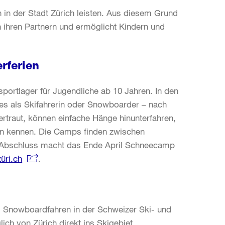
 in der Stadt Zürich leisten. Aus diesem Grund
n ihren Partnern und ermöglicht Kindern und
rferien
portlager für Jugendliche ab 10 Jahren. In den
 es als Skifahrerin oder Snowboarder – nach
rtraut, können einfache Hänge hinunterfahren,
en kennen. Die Camps finden zwischen
en Abschluss macht das Ende April Schneecamp
üri.ch
.
nd Snowboardfahren in der Schweizer Ski- und
ich von Zürich direkt ins Skigebiet