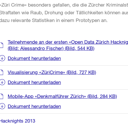
«Züri Crime» besonders gefallen, die die Zürcher Kriminalst
Straftaten wie Raub, Drohung oder Tätlichkeiten können a
dazu relevante Statistiken in einem Prototypen an.
Weitere
Teilnehmende an der ersten «Open Data Zürich Hackni
Informationen
(Bild: Alessandro Fischer)
(Bild, 544 KB)
Dokument herunterladen
Visualisierung «ZüriCrime»
(Bild, 727 KB)
Dokument herunterladen
Mobile-App «Denkmalführer Zürich»
(Bild, 284 KB)
Dokument herunterladen
Hacknights 2013