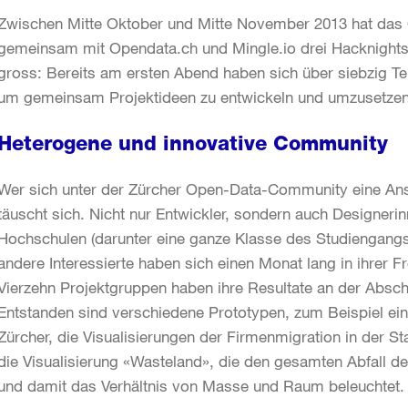
Zwischen Mitte Oktober und Mitte November 2013 hat das 
gemeinsam mit Opendata.ch und Mingle.io drei Hacknights
gross: Bereits am ersten Abend haben sich über siebzig T
um gemeinsam Projektideen zu entwickeln und umzusetzen
Heterogene und innovative Community
Wer sich unter der Zürcher Open-Data-Community eine An
täuscht sich. Nicht nur Entwickler, sondern auch Designeri
Hochschulen (darunter eine ganze Klasse des Studiengangs
andere Interessierte haben sich einen Monat lang in ihrer F
Vierzehn Projektgruppen haben ihre Resultate an der Absch
Entstanden sind verschiedene Prototypen, zum Beispiel ein
Zürcher, die Visualisierungen der Firmenmigration in der St
die Visualisierung «Wasteland», die den gesamten Abfall der 
und damit das Verhältnis von Masse und Raum beleuchtet.