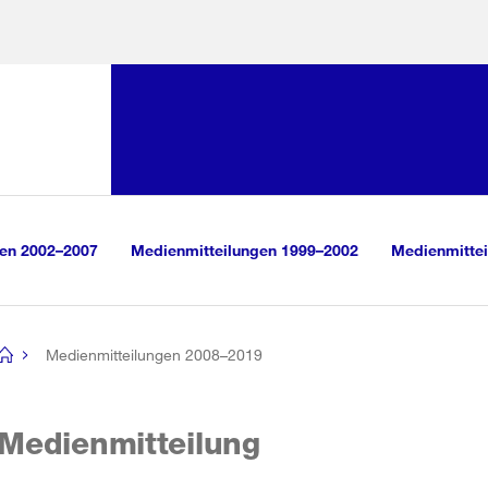
Sprunglink:
Navigation
sauswahl
vigation
m Inhalt
r Suche
gen 2002–2007
Medienmitteilungen 1999–2002
Medienmittei
Medienmitteilungen 2008–2019
[no
title]
Medienmitteilung