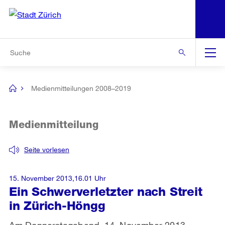
N
S
Zur Bereichsauswahl
Zur Hilfsnavigation
Zum Inhalt
Zur Suche
Suche
Global
Navigation
Medienmitteilungen 2008–2019
[no
title]
Medienmitteilung
Seite vorlesen
15. November 2013,16.01 Uhr
Ein Schwerverletzter nach Streit
in Zürich-Höngg
Am Donnerstagabend, 14. November 2013,