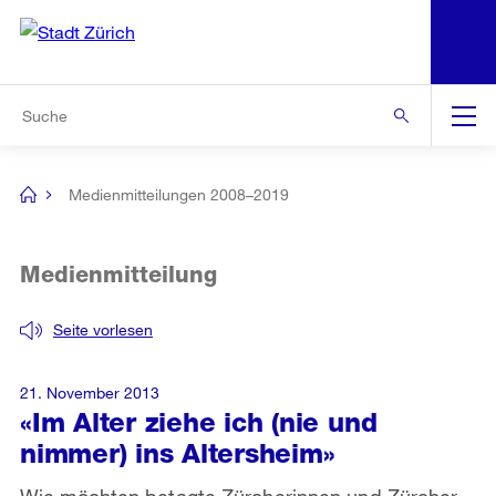
N
S
Zur Bereichsauswahl
Zur Hilfsnavigation
Zum Inhalt
Zur Suche
Suche
Global
Navigation
Medienmitteilungen 2008–2019
[no
title]
Medienmitteilung
Seite vorlesen
21. November 2013
«Im Alter ziehe ich (nie und
nimmer) ins Altersheim»
Wie möchten betagte Zürcherinnen und Zürcher