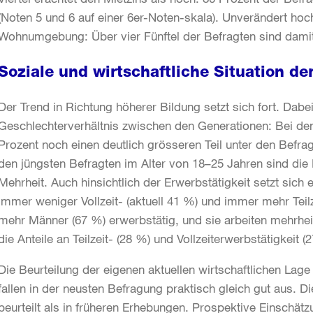
(Noten 5 und 6 auf einer 6er-Noten-skala). Unverändert hoch
Wohnumgebung: Über vier Fünftel der Befragten sind damit 
Soziale und wirtschaftliche Situation de
Der Trend in Richtung höherer Bildung setzt sich fort. Dabei
Geschlechterverhältnis zwischen den Generationen: Bei den
Prozent noch einen deutlich grösseren Teil unter den Befrag
den jüngsten Befragten im Alter von 18–25 Jahren sind die
Mehrheit. Auch hinsichtlich der Erwerbstätigkeit setzt sich e
immer weniger Vollzeit- (aktuell 41 %) und immer mehr Teilz
mehr Männer (67 %) erwerbstätig, und sie arbeiten mehrheitl
die Anteile an Teilzeit- (28 %) und Vollzeiterwerbstätigkeit 
Die Beurteilung der eigenen aktuellen wirtschaftlichen Lage
fallen in der neusten Befragung praktisch gleich gut aus. D
beurteilt als in früheren Erhebungen. Prospektive Einschätz