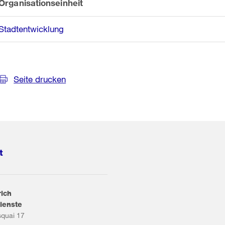
Organisationseinheit
Stadtentwicklung
Seite drucken
t
rich
ienste
squai 17