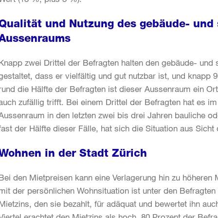
Qualität und Nutzung des gebäude- und
Aussenraums
Knapp zwei Drittel der Befragten halten den gebäude- un
gestaltet, dass er vielfältig und gut nutzbar ist, und knapp 
rund die Hälfte der Befragten ist dieser Aussenraum ein O
auch zufällig trifft. Bei einem Drittel der Befragten hat e
Aussenraum in den letzten zwei bis drei Jahren bauliche o
fast der Hälfte dieser Fälle, hat sich die Situation aus Sich
Wohnen in der Stadt Zürich
Bei den Mietpreisen kann eine Verlagerung hin zu höheren M
mit der persönlichen Wohnsituation ist unter den Befragten
Mietzins, den sie bezahlt, für adäquat und bewertet ihn a
Viertel erachtet den Mietzins als hoch. 80 Prozent der Befr