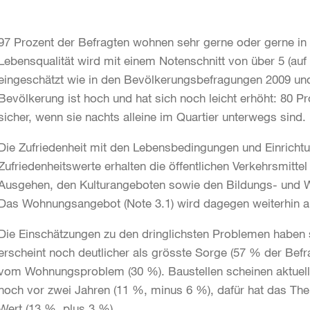
97 Prozent der Befragten wohnen sehr gerne oder gerne in 
Lebensqualität wird mit einem Notenschnitt von über 5 (auf 
eingeschätzt wie in den Bevölkerungsbefragungen 2009 und
Bevölkerung ist hoch und hat sich noch leicht erhöht: 80 Pr
sicher, wenn sie nachts alleine im Quartier unterwegs sind.
Die Zufriedenheit mit den Lebensbedingungen und Einrichtu
Zufriedenheitswerte erhalten die öffentlichen Verkehrsmitte
Ausgehen, den Kulturangeboten sowie den Bildungs- und We
Das Wohnungsangebot (Note 3.1) wird dagegen weiterhin al
Die Einschätzungen zu den dringlichsten Problemen haben 
erscheint noch deutlicher als grösste Sorge (57 % der Befr
vom Wohnungsproblem (30 %). Baustellen scheinen aktuell 
noch vor zwei Jahren (11 %, minus 6 %), dafür hat das Them
Wert (13 %, plus 3 %).