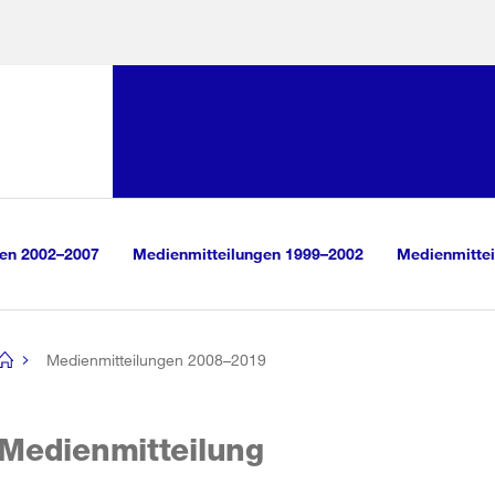
Sprunglink:
Navigation
sauswahl
vigation
m Inhalt
r Suche
gen 2002–2007
Medienmitteilungen 1999–2002
Medienmittei
Medienmitteilungen 2008–2019
[no
title]
Medienmitteilung