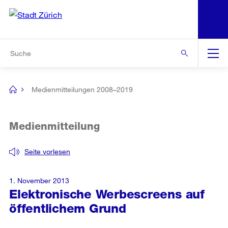
N
S
Zur Bereichsauswahl
Zur Hilfsnavigation
Zum Inhalt
Zur Suche
Suche
Global
Navigation
Medienmitteilungen 2008–2019
[no
title]
Medienmitteilung
Seite vorlesen
1. November 2013
Elektronische Werbescreens auf
öffentlichem Grund