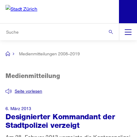
N
S
Zur Bereichsauswahl
Zur Hilfsnavigation
Zum Inhalt
Zur Suche
Suche
Global
Navigation
Medienmitteilungen 2008–2019
[no
title]
Medienmitteilung
Seite vorlesen
6. März 2013
Designierter Kommandant der
Stadtpolizei verzeigt
Am 28. Februar 2013 verzeigte die Kantonspolizei