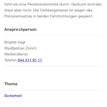
führt sie eine Personenkontrolle durch. Geräumt wird das
Areal aber nicht. Die Üetlibergstrasse ist wegen des
Polizeieinsatzes in beiden Fahrtrichtungen gesperrt.
Weitere
Ansprechperson
Informationen
Brigitte Vogt
Stadtpolizei Zürich
Mediendienst
Telefon
044 411 91 11
Thema
Sicherheit