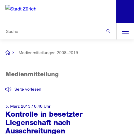
N
S
Zur Bereichsauswahl
Zur Hilfsnavigation
Zum Inhalt
Zur Suche
Suche
Global
Navigation
Medienmitteilungen 2008–2019
[no
title]
Medienmitteilung
Seite vorlesen
5. März 2013,10.40 Uhr
Kontrolle in besetzter
Liegenschaft nach
Ausschreitungen