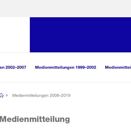
Sprunglink:
Navigation
sauswahl
vigation
m Inhalt
r Suche
gen 2002–2007
Medienmitteilungen 1999–2002
Medienmittei
Medienmitteilungen 2008–2019
[no
title]
Medienmitteilung