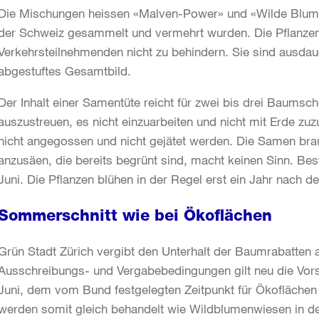
Die Mischungen heissen «Malven-Power» und «Wilde Blumen
der Schweiz gesammelt und vermehrt wurden. Die Pflanzen 
Verkehrsteilnehmenden nicht zu behindern. Sie sind ausdaue
abgestuftes Gesamtbild.
Der Inhalt einer Samentüte reicht für zwei bis drei Baumsc
auszustreuen, es nicht einzuarbeiten und nicht mit Erde zu
nicht angegossen und nicht gejätet werden. Die Samen br
anzusäen, die bereits begrünt sind, macht keinen Sinn. Beste
Juni. Die Pflanzen blühen in der Regel erst ein Jahr nach d
Sommerschnitt wie bei Ökoflächen
Grün Stadt Zürich vergibt den Unterhalt der Baumrabatten 
Ausschreibungs- und Vergabebedingungen gilt neu die Vorsc
Juni, dem vom Bund festgelegten Zeitpunkt für Ökofläche
werden somit gleich behandelt wie Wildblumenwiesen in d