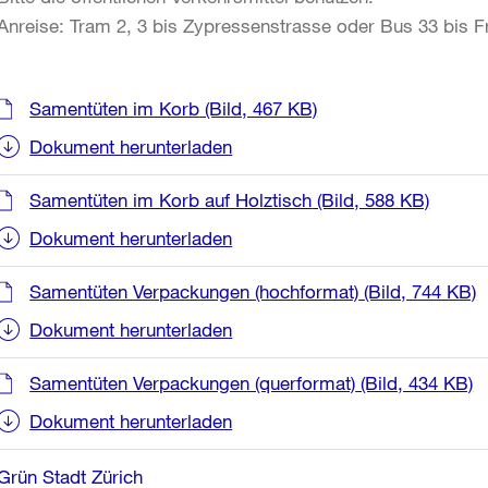
Anreise: Tram 2, 3 bis Zypressenstrasse oder Bus 33 bis Fr
Weitere
Samentüten im Korb
(Bild, 467 KB)
Informationen
Dokument herunterladen
Samentüten im Korb auf Holztisch
(Bild, 588 KB)
Dokument herunterladen
Samentüten Verpackungen (hochformat)
(Bild, 744 KB)
Dokument herunterladen
Samentüten Verpackungen (querformat)
(Bild, 434 KB)
Dokument herunterladen
Grün Stadt Zürich