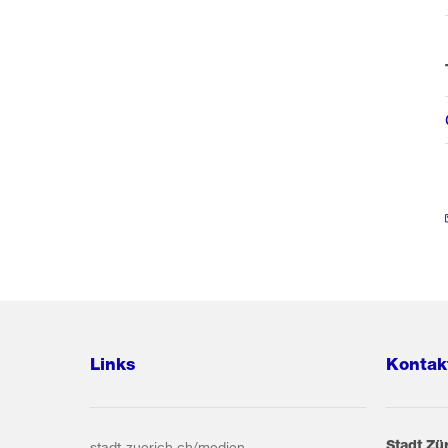
Links
Kontak
Stadt Zü
stadt-zuerich.ch/medien