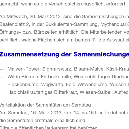
gemacht, wenn es die Verkehrssicherungspflicht erfordert.
Ab Mittwoch, 20. März 2013, sind die Samenmischungen im 
Beatenplatz 2, in der Sukkulenten-Sammlung, Mythenquai 
Öffnungs- bzw. Bürozeiten erhältlich. Die Mitarbeitenden v
behilflich, welche Flächen sich am besten für die Aussaat e
Zusammensetzung der Samenmischung
Malven-Power: Sigmarswurz, Bisam-Malve, Käsli-Krau
Wilde Blumen: Färberkamille, Weidenblättriges Rinds
Flockenblume, Wegwarte, Feld-Witwenblume, Wiesen-Ma
Habichtskrautartiges Bitterkraut, Wiesen-Salbei, Aufrec
Verteilaktion der Samentüten am Samstag
Am Samstag, 16. März 2013, von 14 bis 16 Uhr, findet auf de
die Samentüten erstmals erhältlich sind.
Bitte die öffentlichen Verkehrsmittel benützen.