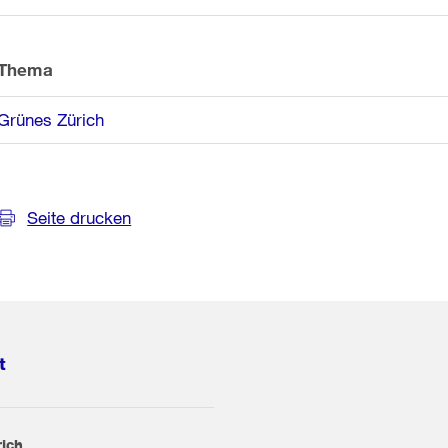
Thema
Grünes Zürich
Seite drucken
t
rich